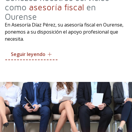
como
asesoría fiscal
en
Ourense
En Asesoría Díaz Pérez, su asesoría fiscal en Ourense,
ponemos a su disposición el apoyo profesional que
necesita.
Atendemos su caso de forma totalmente personalizada
Seguir leyendo
para adaptarnos a sus necesidades. Nosotros nos
encargamos de todo por usted.
Declaraciones tributarias de los distintos
impuestos
Impuesto sobre la renta de las personas físicas
(IRPF)
Impuesto sobre el patrimonio (IP)