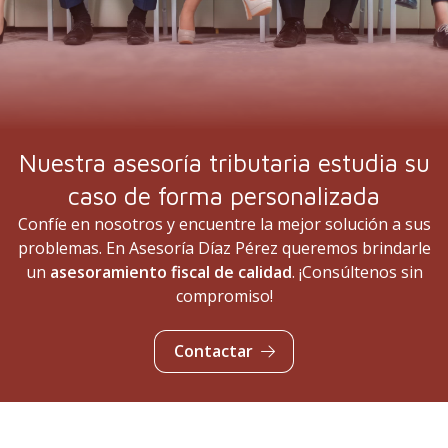
Impuesto sobre el valor añadido (IVA) en sus
diferentes regímenes de aplicación
Impuesto sobre sociedades
Impuesto sobre sucesiones y donaciones
Nuestra asesoría tributaria estudia su
Impuesto sobre transmisiones patrimoniales y
caso de forma personalizada
actos jurídicos documentados
Confíe en nosotros y encuentre la mejor solución a sus
problemas. En Asesoría Díaz Pérez queremos brindarle
un
asesoramiento fiscal de calidad
. ¡Consúltenos sin
compromiso!
Contactar