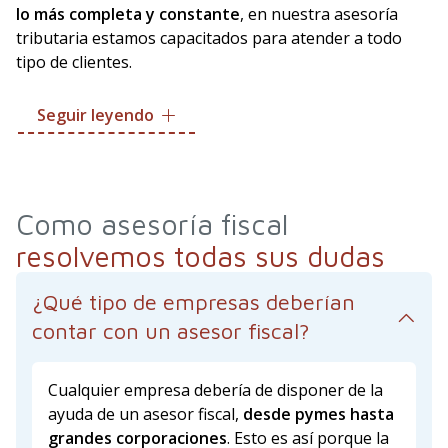
lo más completa y constante
, en nuestra asesoría
tributaria estamos capacitados para atender a todo
tipo de clientes.
De esta forma, puede contar con nuestro equipo tanto
Seguir leyendo
si tiene una
empresa
como si está buscando una
asesoría fiscal para particulares en Ourense
. Sean
cuales sean sus necesidades, con nosotros tendrá la
confianza de conseguir una correcta optimización fiscal
Como asesoría fiscal
y asegurar el cumplimiento de todas las normativas
resolvemos todas sus dudas
vigentes. Velamos por sus intereses.
¿Qué tipo de empresas deberían
contar con un asesor fiscal?
Cualquier empresa debería de disponer de la
ayuda de un asesor fiscal,
desde pymes hasta
grandes corporaciones
. Esto es así porque la